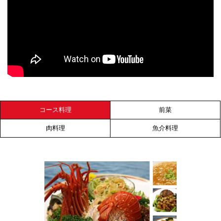
コース料理
前菜
肉
料理
魚介料理