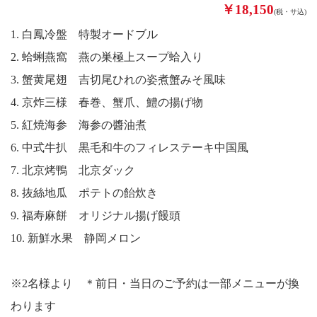
￥18,150
(税・サ込)
1. 白鳳冷盤 特製オードブル
2. 蛤蜊燕窩 燕の巣極上スープ蛤入り
3. 蟹黄尾翅 吉切尾ひれの姿煮蟹みそ風味
4. 京炸三様 春巻、蟹爪、鱧の揚げ物
5. 紅焼海参 海参の醬油煮
6. 中式牛扒 黒毛和牛のフィレステーキ中国風
7. 北京烤鴨 北京ダック
8. 抜絲地瓜 ポテトの飴炊き
9. 福寿麻餅 オリジナル揚げ饅頭
10. 新鮮水果 静岡メロン
※2名様より ＊前日・当日のご予約は一部メニューが換
わります