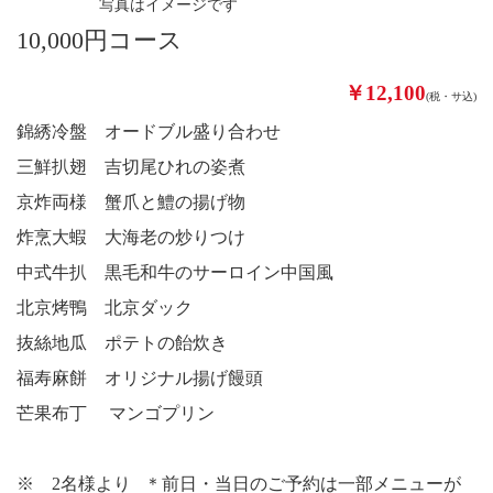
写真はイメージです
10,000円コース
￥12,100
(税・サ込)
錦綉冷盤 オードブル盛り合わせ
三鮮扒翅 吉切尾ひれの姿煮
京炸両様 蟹爪と鱧の揚げ物
炸烹大蝦 大海老の炒りつけ
中式牛扒 黒毛和牛のサーロイン中国風
北京烤鴨 北京ダック
抜絲地瓜 ポテトの飴炊き
福寿麻餅 オリジナル揚げ饅頭
芒果布丁 マンゴプリン
※ 2名様より ＊前日・当日のご予約は一部メニューが