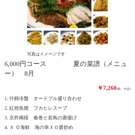
写真はイメージです
6,000円コース 夏の菜譜（メニュ
ー） 8月
￥7,260
(税・サ込)
1. 什錦冷盤 オードブル盛り合わせ
2. 紅焼魚翅 フカヒレスープ
3. 京炸兩様 春巻と若鳥の唐揚げ
4. Ｘ Ｏ海鮮 海の幸ＸＯ醤炒め