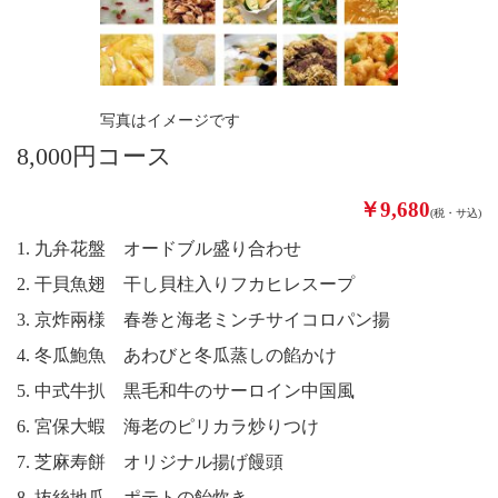
写真はイメージです
8,000円コース
￥9,680
(税・サ込)
1. 九弁花盤 オードブル盛り合わせ
2. 干貝魚翅 干し貝柱入りフカヒレスープ
3. 京炸兩様 春巻と海老ミンチサイコロパン揚
4. 冬瓜鮑魚 あわびと冬瓜蒸しの餡かけ
5. 中式牛扒 黒毛和牛のサーロイン中国風
6. 宮保大蝦 海老のピリカラ炒りつけ
7. 芝麻寿餅 オリジナル揚げ饅頭
8. 抜絲地瓜 ポテトの飴炊き