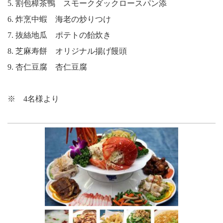
5. 割包樟茶鴨 スモークダックロースパン添
6. 炸烹中蝦 海老の炒りつけ
7. 抜絲地瓜 ポテトの飴炊き
8. 芝麻寿餅 オリジナル揚げ饅頭
9. 杏仁豆腐 杏仁豆腐
※ 4名様より