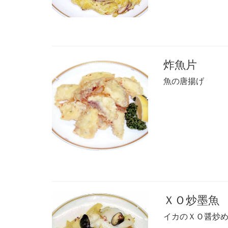
炸魚片
魚の唐揚げ
ＸＯ炒墨魚
イカのＸＯ醤炒