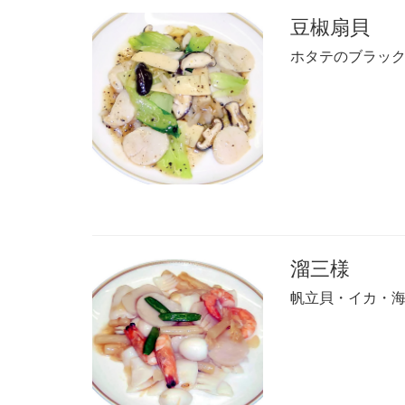
豆椒扇貝
ホタテのブラッ
溜三様
帆立貝・イカ・