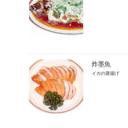
炸墨魚
イカの唐揚げ