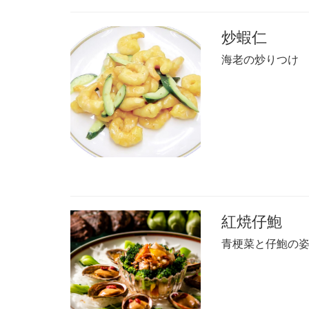
炒蝦仁
海老の炒りつけ
紅焼仔鮑
青梗菜と仔鮑の