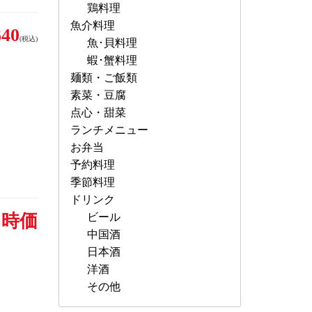
鶏料理
魚介料理
40
(税込)
魚･貝料理
蝦･蟹料理
麺類・ご飯類
素菜・豆腐
点心・甜菜
ランチメニュー
お弁当
予約料理
季節料理
ドリンク
時価
ビール
中国酒
日本酒
洋酒
その他