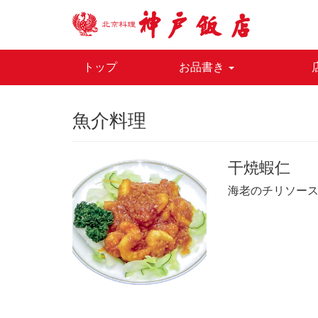
トップ
お品書き
魚介料理
干焼蝦仁
海老のチリソー