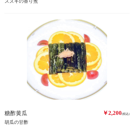
スズキの香り煮
￥2,200
糖酢黄瓜
(税込)
胡瓜の甘酢