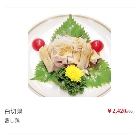
￥2,420
白切鶏
(税込)
蒸し鶏