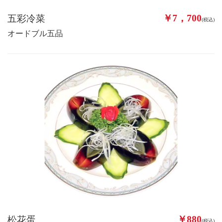
￥7，700
五彩冷菜
(税込)
オードブル五品
￥880
松花蛋
(税込)