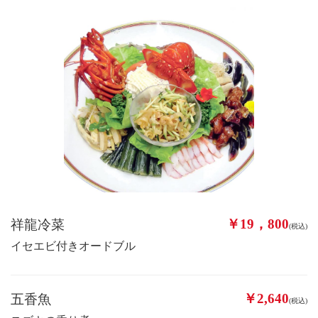
￥19，800
祥龍冷菜
(税込)
イセエビ付きオードブル
￥2,640
五香魚
(税込)