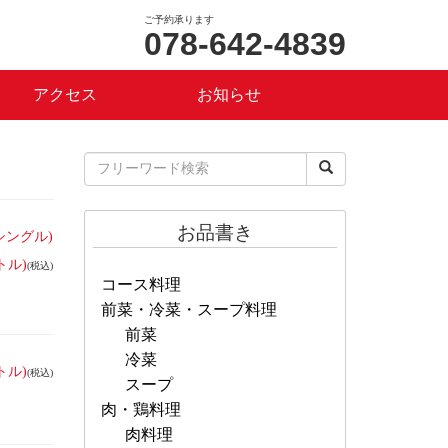
ご予約承ります
078-642-4839
アクセス
お知らせ
お品書き
シングル)
トル)
(税込)
コース料理
前菜・冷菜・スープ料理
前菜
冷菜
トル)
(税込)
スープ
肉・鶏料理
肉料理