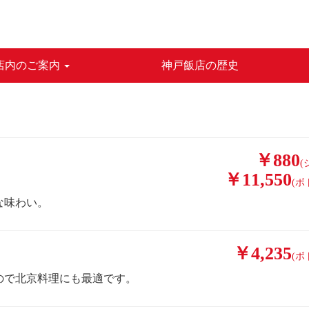
店内のご案内
神戸飯店の歴史
￥880
(
￥11,550
(ボ
な味わい。
￥4,235
(ボ
ので北京料理にも最適です。