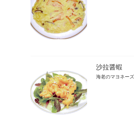
沙拉醤蝦
海老のマヨネー