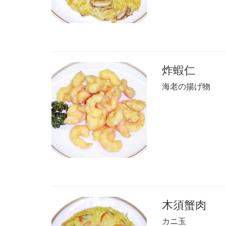
炸蝦仁
海老の揚げ物
木須蟹肉
カニ玉