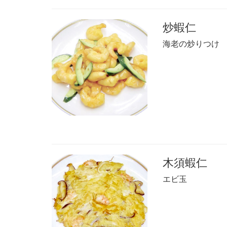
炒蝦仁
海老の炒りつけ
木須蝦仁
エビ玉