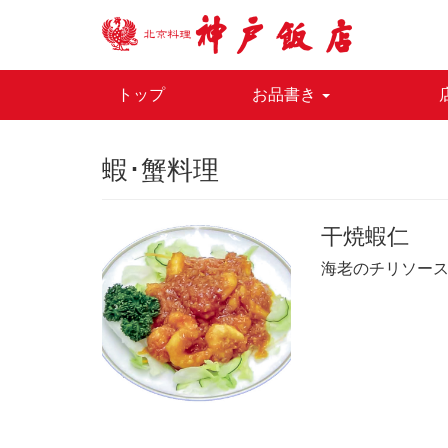
トップ
お品書き
蝦･蟹料理
干焼蝦仁
海老のチリソー