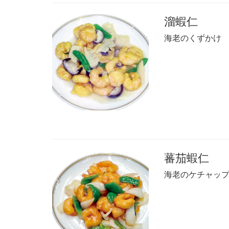
溜蝦仁
海老のくずかけ
蕃茄蝦仁
海老のケチャッ