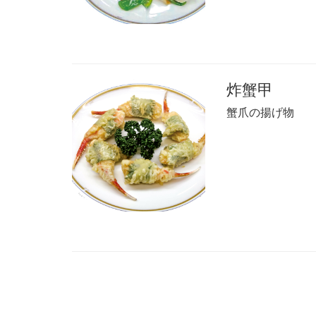
炸蟹甲
蟹爪の揚げ物