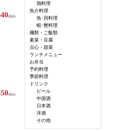
鶏料理
魚介料理
40
(税込)
魚･貝料理
蝦･蟹料理
麺類・ご飯類
素菜・豆腐
点心・甜菜
ランチメニュー
お弁当
予約料理
季節料理
ドリンク
50
ビール
(税込)
中国酒
日本酒
洋酒
その他