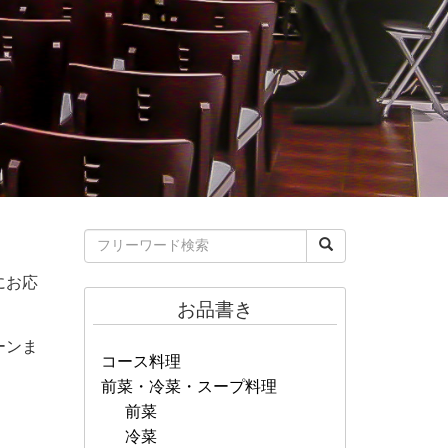
にお応
お品書き
ーンま
コース料理
前菜・冷菜・スープ料理
前菜
冷菜